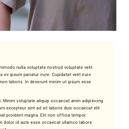
ommodo nulla voluptate nostrud voluptate velit
 ex ipsum pariatur irure. Cupidatat velit irure
 non laboris. In deserunt minim ut ipsum esse
is. Minim voluptate aliquip occaecat anim adipisicing
lum excepteur sint ad sit laboris duis occaecat elit
at proident magna. Elit non officia tempor
rem dolor id aute esse occaecat ullamco labore.