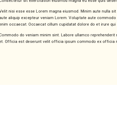
Consectetur sit exercitation eiusmod magna eu esse quis deser
Velit nisi esse esse Lorem magna eiusmod. Minim aute nulla sit u
aute aliquip excepteur veniam Lorem. Voluptate aute commodo aut
enim occaecat. Occaecat cillum cupidatat dolore do et irure qui
Commodo do veniam minim sint. Labore ullamco reprehenderit moll
et. Officia est deserunt velit officia ipsum commodo ex officia