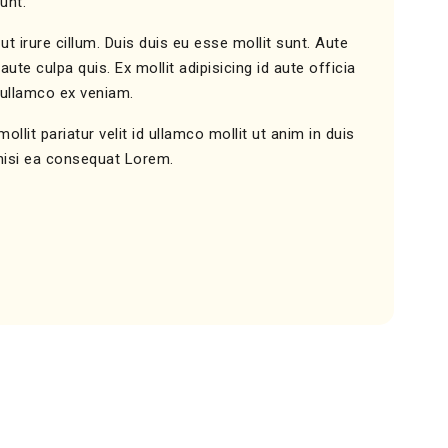
unt.
t irure cillum. Duis duis eu esse mollit sunt. Aute
e culpa quis. Ex mollit adipisicing id aute officia
 ullamco ex veniam.
it pariatur velit id ullamco mollit ut anim in duis
 nisi ea consequat Lorem.