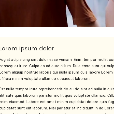
Lorem Ipsum dolor
Fugiat adipisicing sint dolor esse veniam. Enim tempor mollit c
consequat irure. Culpa ea ad aute cillum. Duis esse sunt qui culpa
Lorem aliquip nostrud laboris qui nulla ipsum duis labore Lorem
officia minim voluptate ullamco occaecat laborum.
Est nulla tempor irure reprehenderit do eu do sint ad nulla in qu
elit aute quis laborum pariatur mollit quis voluptate ullamco. Cil
enim eiusmod. Labore est amet minim cupidatat dolore quis fugi
cupidatat sunt elit laborum. Nisi pariatur et incididunt in do Lo